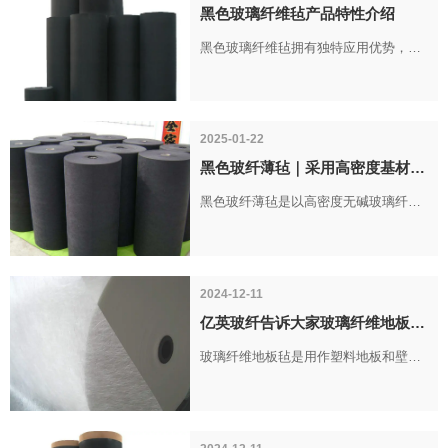
黑色玻璃纤维毡产品特性介绍
大类；两类产品核心作用均为强化表层
黑色玻璃纤维毡拥有独特应用优势，产
性能，但适配场景与功能侧重点有所区
品亮点可以结合不同材料对比以及各类
别。
应用场景进行说明。
2025-01-22
黑色玻纤薄毡｜采用高密度基材，
具备防潮、阻燃特性
黑色玻纤薄毡是以高密度无碱玻璃纤维
毡为基材，经染色加工制成的功能性材
料。无碱玻璃纤维具备稳定的化学特性
与较高强度，为薄毡品质提供基础；高
2024-12-11
密度结构让材质更加紧实，可有效减少
亿英玻纤告诉大家玻璃纤维地板毡
纤维脱落。生产阶段采用染色工艺制成
的主要作用
玻璃纤维地板毡是用作塑料地板和壁纸
黑色，兼具装饰效果，适配多种场景视
的基材，厚度均匀，尺寸稳定性较好，
觉需求。
常被用作地面装饰用材。接下来开封市
亿英玻纤制品有限公司为大家简单介绍