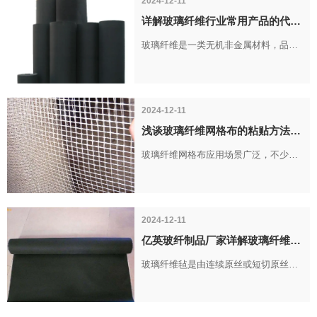
2024-12-11
玻璃纤维地板毡的主要作用。
详解玻璃纤维行业常用产品的代号
缩写
玻璃纤维是一类无机非金属材料，品类
众多，具备良好耐热特性。随着国内热
塑性复合材料快速发展，玻纤行业发展
势头突出；玻纤行业内部分产品会使用
2024-12-11
简称、代号进行指代，接下来开封市亿
浅谈玻璃纤维网格布的粘贴方法
英玻纤制品有限公司为大家整理行业常
——玻璃纤维毡厂家
玻璃纤维网格布应用场景广泛，不少人
用代号
不清楚它的粘贴施工方法，下面为大家
讲解玻璃纤维网格布粘贴施工步骤：
2024-12-11
亿英玻纤制品厂家详解玻璃纤维毡
的分类和特点
玻璃纤维毡是由连续原丝或短切原丝不
定向地通过化学粘结剂或机械作用结合
在一起制成的薄片状制品，分为不同的