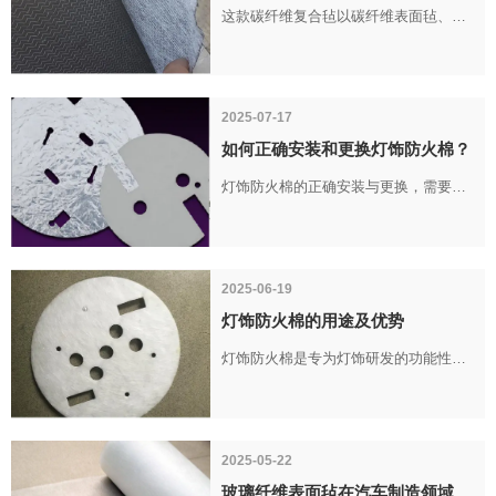
这款碳纤维复合毡以碳纤维表面毡、无
碱玻璃纤维纱作为核心基材，搭配涤纶
低弹丝，采用针织缝编工艺复合制成。
产品在保留导电特性优势的同时，改善
2025-07-17
传统材料存在的部分使用难题。
如何正确安装和更换灯饰防火棉？
灯饰防火棉的正确安装与更换，需要结
合其环保低刺激、柔韧性良好的材料特
性，遵循安全、充分贴合的原则开展操
作。
2025-06-19
灯饰防火棉的用途及优势
灯饰防火棉是专为灯饰研发的功能性材
料，采用玻璃纤维短切原丝制成毛毡
状，属于无毒无害无机材料。
2025-05-22
玻璃纤维表面毡在汽车制造领域的