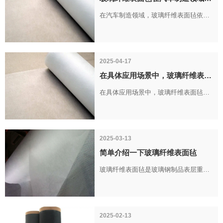
应用
在汽车制造领域，玻璃纤维表面毡依托
致密结构、良好贴合性以及与树脂优秀
的结合能力，是提升汽车玻璃钢部件性
能的重要材料，在异形零部件、功能性
2025-04-17
构件中应用广泛。
在具体应用场景中，玻璃纤维表面
毡如何实现防渗透？
在具体应用场景中，玻璃纤维表面毡的
防渗透能力，源于其纤维结构与树脂结
合形成的 “致密防护层”，并根据不同场
景的需求展现出针对性效果。
2025-03-13
简单介绍一下玻璃纤维表面毡
玻璃纤维表面毡是玻璃钢制品表层重要
功能性材料，依托优化制品表层性能的
作用，助力提升玻璃钢成品品质。产品
主要应用于玻璃钢制品表层，按照成型
2025-02-13
工艺与制品形态分为缠绕型、手糊型两