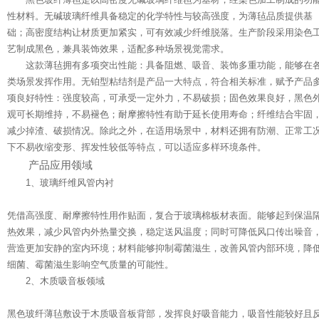
性材料。无碱玻璃纤维具备稳定的化学特性与较高强度，为薄毡品质提供基
础；高密度结构让材质更加紧实，可有效减少纤维脱落。生产阶段采用染色
艺制成黑色，兼具装饰效果，适配多种场景视觉需求。
这款薄毡拥有多项突出性能：具备阻燃、吸音、装饰多重功能，能够在
类场景发挥作用。无铂型粘结剂是产品一大特点，符合相关标准，赋予产品
项良好特性：强度较高，可承受一定外力，不易破损；固色效果良好，黑色
观可长期维持，不易褪色；耐摩擦特性有助于延长使用寿命；纤维结合牢固
减少掉渣、破损情况。除此之外，在适用场景中，材料还拥有防潮、正常工
下不易收缩变形、挥发性较低等特点，可以适应多样环境条件。
产品应用领域
1、玻璃纤维风管内衬
凭借高强度、耐摩擦特性用作贴面，复合于玻璃棉板材表面。能够起到保温
热效果，减少风管内外热量交换，稳定送风温度；同时可降低风口传出噪音
营造更加安静的室内环境；材料能够抑制霉菌滋生，改善风管内部环境，降
细菌、霉菌滋生影响空气质量的可能性。
2、木质吸音板领域
黑色玻纤薄毡敷设于木质吸音板背部，发挥良好吸音能力，吸音性能较好且