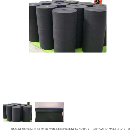
黑色玻纤薄毡是以高密度无碱玻璃纤维毡为基材，经染色加工制成的功