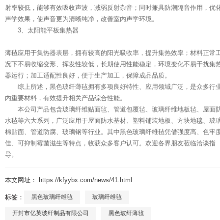
射率较低，能够有效吸收声波，减弱反射杂音；同时兼具防潮隔音作用，优
声学效果，使声音更为清晰纯净，改善室内声学环境。
3、太阳能平板集热器
薄毡应用于集热器表层，拥有较高的阳光吸收率，提升集热效率；材料正常
况下不易收缩变形、挥发性较低，长期使用性能稳定，环境变化不易干扰集
器运行；加工适配性良好，便于生产加工，保障成品品质。
综上所述，黑色玻纤薄毡拥有多项良好特性、应用领域广泛，是众多行
内重要材料，有效提升相关产品综合性能。
本公司产品包含玻璃纤维贴面毡、管道包覆毡、玻璃纤维地板毡、屋面
水毡等六大系列，广泛应用于屋面防水基材、塑料铺装地板、方块地毯、玻
棉贴面、管道防腐、玻璃钢等行业。其中黑色玻璃纤维毡凭借强度高、色牢
佳、可抑制霉菌滋生等特点，收获众多客户认可。欢迎各界朋友莅临洽谈指
导。
本文网址： https://kfyybx.com/news/41.html
标签：
黑色玻璃纤维毡
玻璃纤维毡
开封市亿英玻纤制品有限公司
黑色玻纤薄毡